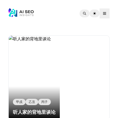
甲戌
乙丑
丙子
听人家的背地里谈论