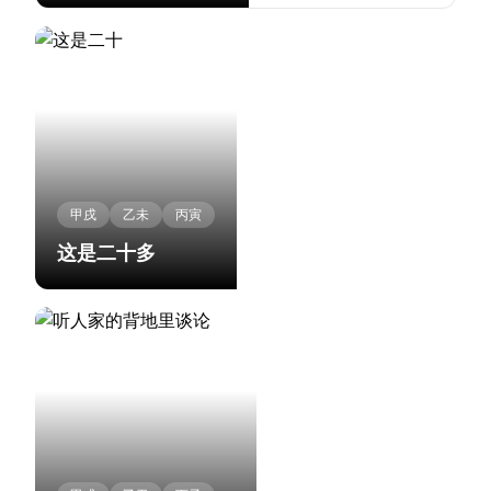
甲戌
乙未
丙寅
这是二十多